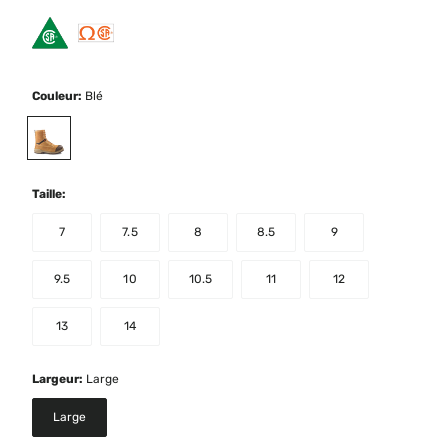
Couleur:
Blé
selected
Taille:
7
7.5
8
8.5
9
9.5
10
10.5
11
12
13
14
Largeur:
Large
Large
selected