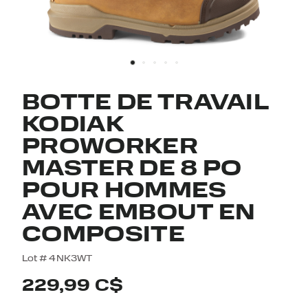
BOTTE DE TRAVAIL
KODIAK
PROWORKER
MASTER DE 8 PO
POUR HOMMES
AVEC EMBOUT EN
COMPOSITE
4,7 out of 5 Customer Rating
Lot #
4NK3WT
229,99 C$