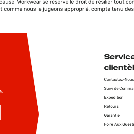
de cause, Workwear se réserve le droit de résilier tout c
 et comme nous le jugeons approprié, compte tenu de
Service
clientè
Contactez-Nou
Suivi de Comm
e.
Expédition
Retours
Garantie
INSCRIVEZ-MOI
Foire Aux Quest