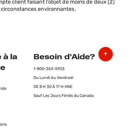
ompte client faisant l’objet de moins de deux (2)
s circonstances environnantes.
 à la
Besoin d’Aide?
le
1-800-263-5903
Du Lundi Au Vendredi
s
DE 8 H 30 À 17 H HNE
ande
Sauf Les Jours Fériés du Canada
ions