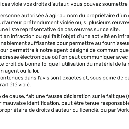
ces viole vos droits d’auteur, vous pouvez soumettre u
sonne autorisée à agir au nom du propriétaire d’un dro
ts d’auteur prétendument violée ou, si plusieurs œuvr
une liste représentative de ces œuvres sur ce site.
n infraction ou qui fait l’objet d’une activité en infra
nnablement suffisantes pour permettre au fournisseur 
pour permettre à notre agent désigné de communiquer
adresse électronique où l’on peut communiquer avec l
 croit de bonne foi que l’utilisation du matériel de la 
n agent ou la loi.
contenues dans l’avis sont exactes et,
sous peine de p
ait été violé.
ause, fait une fausse déclaration sur le fait que (a) 
 par mauvaise identification, peut être tenue responsab
opriétaire de droits d’auteur ou licencié, ou par Workw