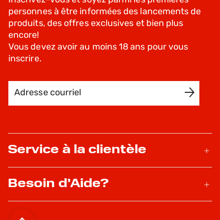
Inscrivez-vous et soyez parmi les premières
personnes à être informées des lancements de
produits, des offres exclusives et bien plus
encore!
Vous devez avoir au moins 18 ans pour vous
inscrire.
Adresse courriel
INSCRIVEZ-MOI
Service à la clientèle
Besoin d’Aide?