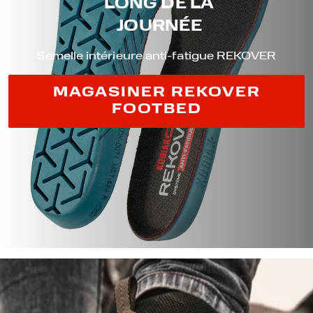
LONG DE LA
JOURNÉE
Semelle intérieure anti-fatigue REKOVER
MAGASINER REKOVER
FOOTBED