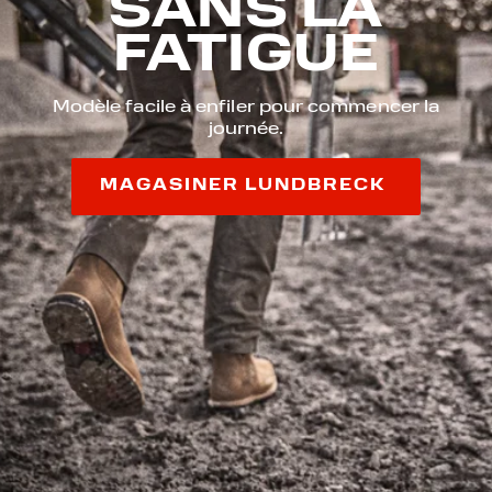
SANS LA
FATIGUE
Modèle facile à enfiler pour commencer la
journée.
MAGASINER LUNDBRECK