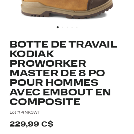
BOTTE DE TRAVAIL
KODIAK
PROWORKER
MASTER DE 8 PO
POUR HOMMES
AVEC EMBOUT EN
COMPOSITE
4,7 out of 5 Customer Rating
Lot #
4NK3WT
229,99 C$