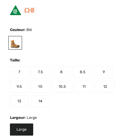
Couleur:
Blé
selected
Taille:
7
7.5
8
8.5
9
9.5
10
10.5
11
12
13
14
Largeur:
Large
Large
selected