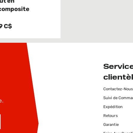
ut en
composite
9 C$
Service
clientè
Contactez-Nou
Suivi de Comm
e.
Expédition
Retours
Garantie
INSCRIVEZ-MOI