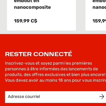
embout en
embo
nanocomposite
nano
159,99 C$
159,9
RESTER CONNECTÉ
Inscrivez-vous et soyez parmi les premières
personnes à être informées des lancements de
produits, des offres exclusives et bien plus encore!
Vous devez avoir au moins 18 ans pour vous inscrir
Adresse courriel