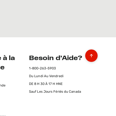
 à la
Besoin d’Aide?
le
1-800-263-5903
Du Lundi Au Vendredi
s
DE 8 H 30 À 17 H HNE
ande
Sauf Les Jours Fériés du Canada