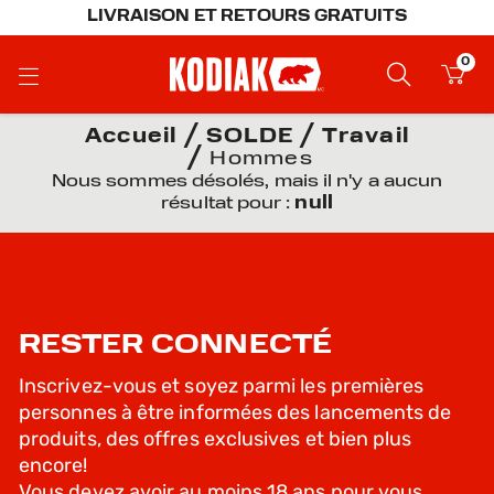
LIVRAISON ET RETOURS GRATUITS
0
Accueil
SOLDE
Travail
Hommes
Nous sommes désolés, mais il n'y a aucun
résultat pour :
null
RESTER CONNECTÉ
Inscrivez-vous et soyez parmi les premières
personnes à être informées des lancements de
produits, des offres exclusives et bien plus
encore!
Vous devez avoir au moins 18 ans pour vous