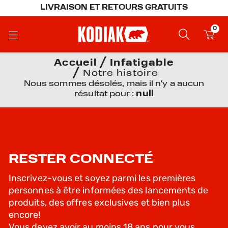
LIVRAISON ET RETOURS GRATUITS
0
Accueil
Infatigable
Notre histoire
Nous sommes désolés, mais il n'y a aucun
résultat pour :
null
RESTER CONNECTÉ
Inscrivez-vous et soyez parmi les premières
personnes à être informées des lancements de
produits, des offres exclusives et bien plus
encore!
Vous devez avoir au moins 18 ans pour vous