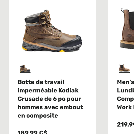
Botte de travail
Men's
imperméable Kodiak
Lundb
Crusade de 6 po pour
Compo
hommes avec embout
Work 
en composite
219,9
189,99 C$