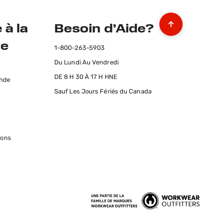
 à la
Besoin d’Aide?
le
1-800-263-5903
Du Lundi Au Vendredi
s
DE 8 H 30 À 17 H HNE
ande
Sauf Les Jours Fériés du Canada
ions