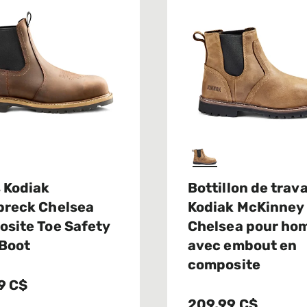
 Kodiak
Bottillon de trava
reck Chelsea
Kodiak McKinney
site Toe Safety
Chelsea pour h
Boot
avec embout en
composite
9 C$
209,99 C$