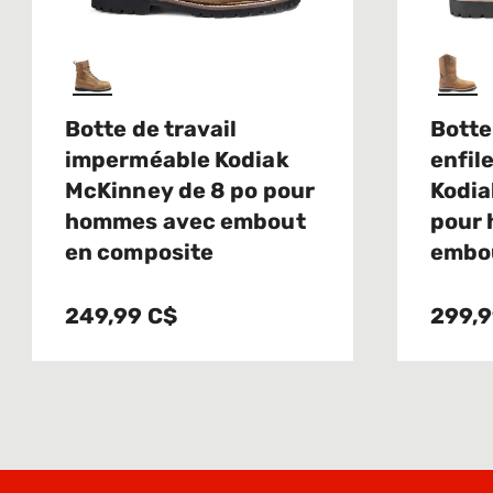
Botte de travail
Botte
imperméable Kodiak
enfil
McKinney de 8 po pour
Kodia
hommes avec embout
pour
en composite
embou
249,99 C$
299,9