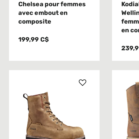
Chelsea pour femmes
Kodia
avec embout en
Welli
composite
femm
en co
199,99 C$
239,9