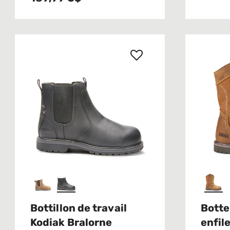
Bottillon de travail
Botte
Kodiak Bralorne
enfil