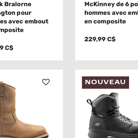
k Bralorne
McKinney de 6 po
ngton pour
hommes avec em
es avec embout
en composite
mposite
229,99 C$
9 C$
NOUVEAU