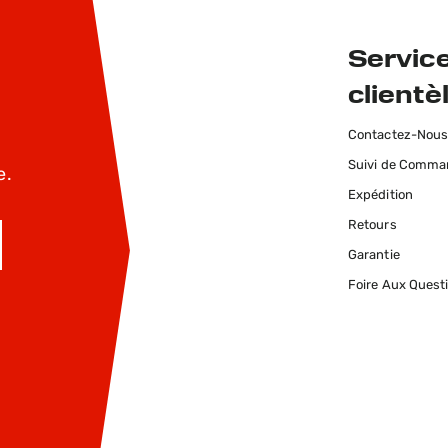
Service
clientè
Contactez-Nou
Suivi de Comm
e.
Expédition
Retours
Garantie
INSCRIVEZ-MOI
Foire Aux Quest