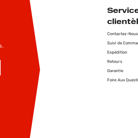
Service
clientè
Contactez-Nou
Suivi de Comm
e.
Expédition
Retours
Garantie
INSCRIVEZ-MOI
Foire Aux Quest