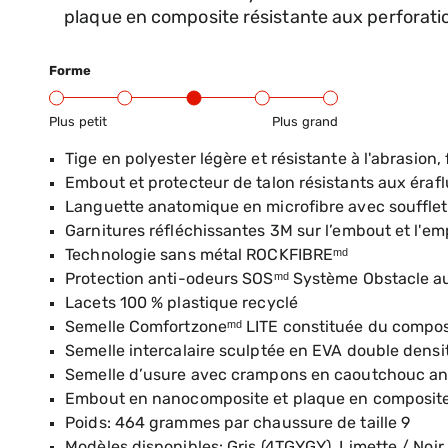
plaque en composite résistante aux perforatio
Forme
Plus petit
Plus grand
Gamme d’ajustement du produit : du petit au g
Tige en polyester légère et résistante à l'abrasion
Embout et protecteur de talon résistants aux érafl
Languette anatomique en microfibre avec soufflet
Garnitures réfléchissantes 3M sur l’embout et l'em
Technologie sans métal ROCKFIBREᵐᵈ
Protection anti-odeurs SOSᵐᵈ Système Obstacle a
Lacets 100 % plastique recyclé
Semelle Comfortzoneᵐᵈ LITE constituée du compos
Semelle intercalaire sculptée en EVA double densi
Semelle d’usure avec crampons en caoutchouc ant
Embout en nanocomposite et plaque en composite 
Poids: 464 grammes par chaussure de taille 9