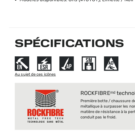
Modèles disponibles: Gris (4TGYGY), Limette / Noir
SPÉCIFICATIONS
Au sujet de ces icônes
ROCKFIBREᵐᵈ technol
Première botte / chaussure d
métallique à surpasser les no
matière de résistance à la per
conduit pas le froid.