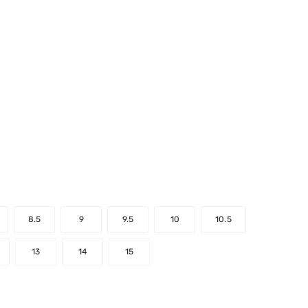
r Rating
8.5
9
9.5
10
10.5
13
14
15