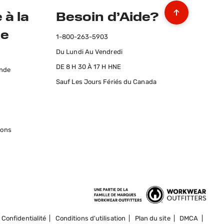
 à la
Besoin d’Aide?
le
1-800-263-5903
Du Lundi Au Vendredi
s
DE 8 H 30 À 17 H HNE
ande
Sauf Les Jours Fériés du Canada
ions
Confidentialité
|
Conditions d'utilisation
|
Plan du site
|
DMCA
|