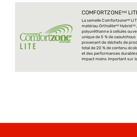
COMFORTZONEᵐᵈ LIT
La semelle Comfortzoneᵐᵈ LI
matériau Ortholiteᵐᵈ Hybridᵐᶜ
polyuréthanne à cellules ouv
unique de 5 % de caoutchouc 
provenant de déchets de prod
total de 20 % de contenu écolo
et des performances durables
impact moins important sur la