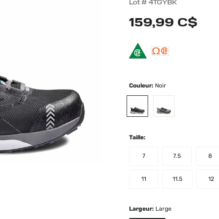
5 out of 5 Custome
Lot #
4TGYBK
159,99 C$
Couleur:
Noir
selected
Taille:
7
7.5
8
11
11.5
12
Largeur:
Large