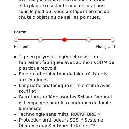
assurée par l'embout en nanocomposite
et la plaque résistante aux perforations
sous le pied qui vous protègent en cas de
chute d'objets ou de saillies pointues.
Forme
Plus petit
Plus grand
Gamme d’ajustement du produit : du petit au grand
Tige en polyester légère et résistante à
l'abrasion, fabriquée avec au moins 50 % de
plastique recyclé
Embout et protecteur de talon résistants
aux éraflures
Languette anatomique en microfibre avec
soufflet
Garnitures réfléchissantes 3M sur l’embout
et l'empeigne pour les conditions de faible
luminosité
Technologie sans métal ROCKFIBREᵐᵈ
Protection anti-odeurs SOSᵐᵈ Système
Obstacle aux Senteurs de Kodiakᵐᵈ