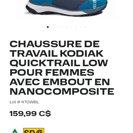
CHAUSSURE DE
TRAVAIL KODIAK
QUICKTRAIL LOW
POUR FEMMES
AVEC EMBOUT EN
NANOCOMPOSITE
3,5 out of 5 Customer Rating
Lot #
4TGWBL
159,99 C$