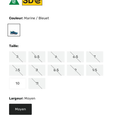
Couleur:
Marine / Bleuet
selected
Taille:
5
5.5
6
6.5
7
7.5
8
8.5
9
9.5
10
11
Largeur:
Moyen
Moyen
selected