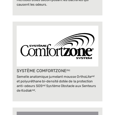
Microbes utiles décomposant les bactéries qui
causent les odeurs.
SYSTÈME COMFORTZONEᵐᶜ
Semelle anatomique jumelant mousse OrthoLiteᵐᵈ
et polyuréthane bi-densité dotée de la protection
anti-odeurs SOSᵐᵈ Système Obstacle aux Senteurs
de Kodiakᵐᵈ.