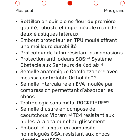
Plus petit
Plus grand
Gamme d’ajustement du produit : du petit au grand
Bottillon en cuir pleine fleur de première
qualité, robuste et imperméable muni de
deux élastiques latéraux
Embout protecteur en TPU moulé offrant
une meilleure durabilité
Protecteur de talon résistant aux abrasions
Protection anti-odeurs SOSᵐᵈ Système
Obstacle aux Senteurs de Kodiakᵐᵈ
Semelle anatomique Comfortzoneᵐᶜ avec
mousse confortable OrthoLiteᵐᵈ
Semelle intercalaire en EVA moulée par
compression permettant d’absorber les
chocs
Technologie sans métal ROCKFIBREᵐᵈ
Semelle d’usure en composé de
caoutchouc Vibramᵐᵈ TC4 résistant aux
huiles, à la chaleur et au glissement
Embout et plaque en composite
homologués CSA, résistant aux chocs