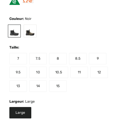
Couleur:
Noir
selected
Taille:
7
7.5
8
8.5
9
9.5
10
10.5
11
12
13
14
15
Largeur:
Large
Large
selected