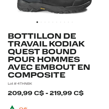
BOTTILLON DE
TRAVAIL KODIAK
QUEST BOUND
POUR HOMMES
AVEC EMBOUT EN
COMPOSITE
4,7 out of 5 Customer Rating
Lot #
4THNBK
209,99 C$
-
219,99 C$