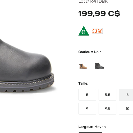
4 out of 5 Custome
Lot #
K4TDBK
199,99 C$
Couleur:
Noir
selected
Taille:
5
5.5
6
9
9.5
10
Largeur:
Moyen