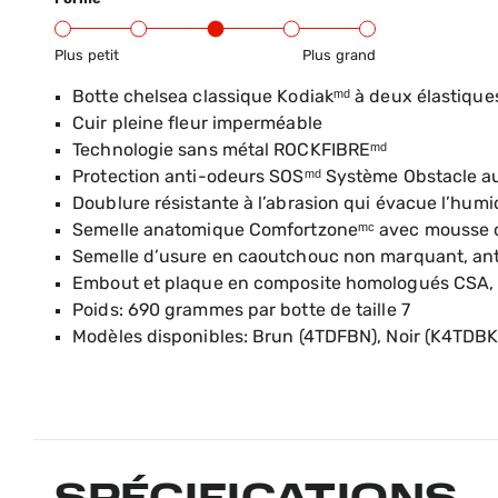
Plus petit
Plus grand
Gamme d’ajustement du produit : du petit au g
Botte chelsea classique Kodiakᵐᵈ à deux élastiques
Cuir pleine fleur imperméable
Technologie sans métal ROCKFIBREᵐᵈ
Protection anti-odeurs SOSᵐᵈ Système Obstacle a
Doublure résistante à l’abrasion qui évacue l’humi
Semelle anatomique Comfortzoneᵐᶜ avec mousse c
Semelle d’usure en caoutchouc non marquant, anti
Embout et plaque en composite homologués CSA, r
Poids: 690 grammes par botte de taille 7
Modèles disponibles: Brun (4TDFBN), Noir (K4TDBK