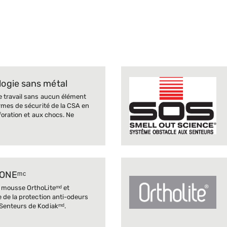
ogie sans métal
e travail sans aucun élément
rmes de sécurité de la CSA en
foration et aux chocs. Ne
ONEᵐᶜ
 mousse OrthoLiteᵐᵈ et
 de la protection anti-odeurs
Senteurs de Kodiakᵐᵈ.