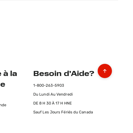
 à la
Besoin d’Aide?
le
1-800-263-5903
Du Lundi Au Vendredi
s
DE 8 H 30 À 17 H HNE
ande
Sauf Les Jours Fériés du Canada