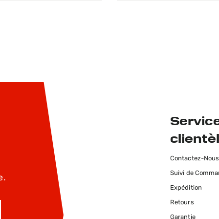
Service
clientè
Contactez-Nou
Suivi de Comm
e.
Expédition
Retours
Garantie
INSCRIVEZ-MOI