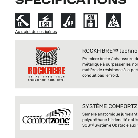
SPÉCIFICATIONS
Au sujet de ces icônes
ROCKFIBREᵐᵈ technol
Première botte / chaussure d
métallique à surpasser les no
matière de résistance à la per
conduit pas le froid.
SYSTÈME COMFORTZ
Semelle anatomique jumelant
polyuréthane bi-densité dotée
SOSᵐᵈ Système Obstacle aux 