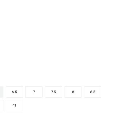
r Rating
6.5
7
7.5
8
8.5
11