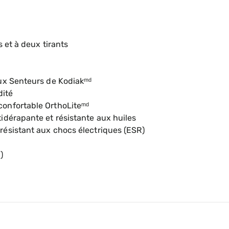
rand
 et à deux tirants
ux Senteurs de Kodiakᵐᵈ
dité
onfortable OrthoLiteᵐᵈ
dérapante et résistante aux huiles
ésistant aux chocs électriques (ESR)
)