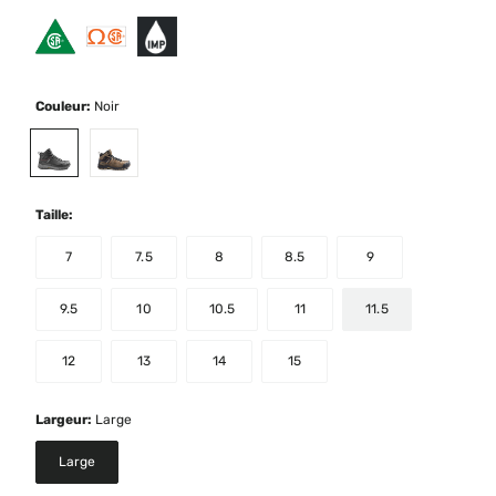
Couleur:
Noir
selected
Taille:
7
7.5
8
8.5
9
9.5
10
10.5
11
11.5
12
13
14
15
Largeur:
Large
Large
selected