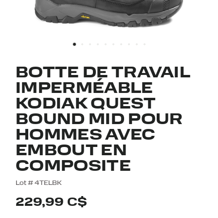
BOTTE DE TRAVAIL
IMPERMÉABLE
KODIAK QUEST
BOUND MID POUR
HOMMES AVEC
EMBOUT EN
COMPOSITE
5 out of 5 Customer Rating
Lot #
4TELBK
229,99 C$