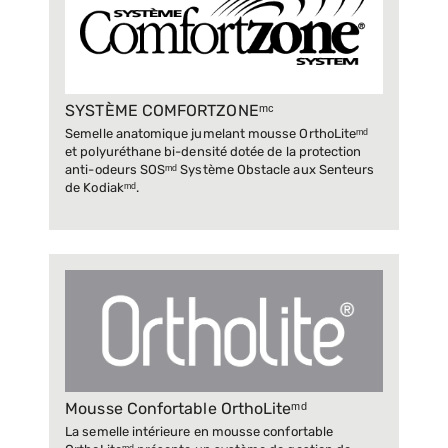
SYSTÈME COMFORTZONEᵐᶜ
Semelle anatomique jumelant mousse OrthoLiteᵐᵈ
et polyuréthane bi-densité dotée de la protection
anti-odeurs SOSᵐᵈ Système Obstacle aux Senteurs
de Kodiakᵐᵈ.
Mousse Confortable OrthoLiteᵐᵈ
La semelle intérieure en mousse confortable