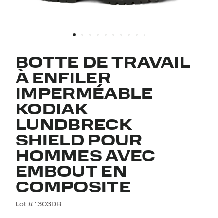
BOTTE DE TRAVAIL
À ENFILER
IMPERMÉABLE
KODIAK
LUNDBRECK
SHIELD POUR
HOMMES AVEC
EMBOUT EN
COMPOSITE
5 out of 5 Customer Rating
Lot #
1303DB