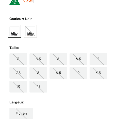
Couleur:
Noir
selected
Taille:
5
5.5
6
6.5
7
7.5
8
8.5
9
9.5
10
11
Largeur:
Moyen