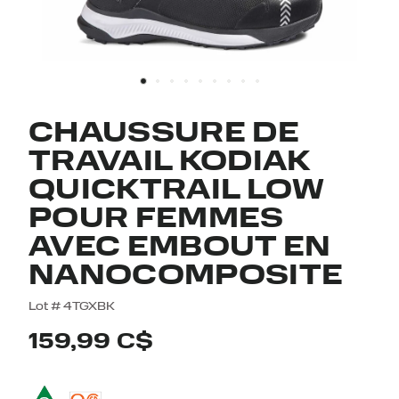
CHAUSSURE DE
TRAVAIL KODIAK
QUICKTRAIL LOW
POUR FEMMES
AVEC EMBOUT EN
NANOCOMPOSITE
4,6 out of 5 Customer Rating
Lot #
4TGXBK
159,99 C$