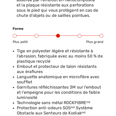
assurée par l'embout en nanocomposite
et la plaque résistante aux perforations
sous le pied qui vous protègent en cas de
chute d'objets ou de saillies pointues.
Forme
Plus petit
Plus grand
Gamme d’ajustement du produit : du petit au grand
Tige en polyester légère et résistante à
l'abrasion, fabriquée avec au moins 50 % de
plastique recyclé
Embout et protecteur de talon résistants
aux éraflures
Languette anatomique en microfibre avec
soufflet
Garnitures réfléchissantes 3M sur l’embout
et l'empeigne pour les conditions de faible
luminosité
Technologie sans métal ROCKFIBREᵐᵈ
Protection anti-odeurs SOSᵐᵈ Système
Obstacle aux Senteurs de Kodiakᵐᵈ